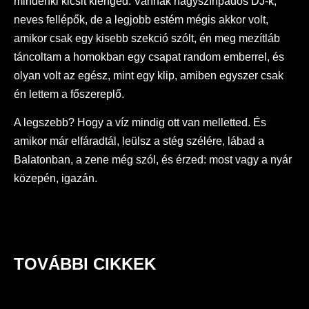
mindenki kicsit kienged. Vannak nagyszínpados DJ-k,
neves fellépők, de a legjobb estém mégis akkor volt,
amikor csak egy kisebb szekció szólt, én meg mezítláb
táncoltam a homokban egy csapat random emberrel, és
olyan volt az egész, mint egy klip, amiben egyszer csak
én lettem a főszereplő.
A legszebb? Hogy a víz mindig ott van melletted. És
amikor már elfáradtál, leülsz a stég szélére, lábad a
Balatonban, a zene még szól, és érzed: most vagy a nyár
közepén, igazán.
TOVÁBBI CIKKEK