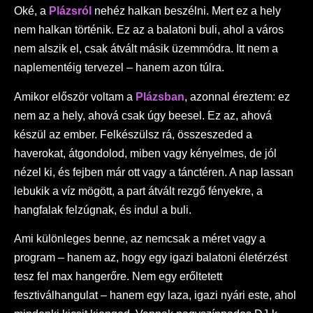
Oké, a
Plázsról
nehéz halkan beszélni. Mert ez a hely
nem halkan történik. Ez az a balatoni buli, ahol a város
nem alszik el, csak átvált másik üzemmódra. Itt nem a
naplementéig tervezel – hanem azon túlra.
Amikor először voltam a
Plázsban
, azonnal éreztem: ez
nem az a hely, ahová csak úgy beesel. Ez az, ahová
készül az ember. Felkészülsz rá, összeszeded a
haverokat, átgondolod, miben vagy kényelmes, de jól
nézel ki, és fejben már ott vagy a tánctéren. A nap lassan
lebukik a víz mögött, a part átvált rezgő fényekre, a
hangfalak felzúgnak, és indul a buli.
Ami különleges benne, az nemcsak a méret vagy a
program – hanem az, hogy egy igazi balatoni életérzést
tesz fel max hangerőre. Nem egy erőltetett
fesztiválhangulat – hanem egy laza, igazi nyári este, ahol