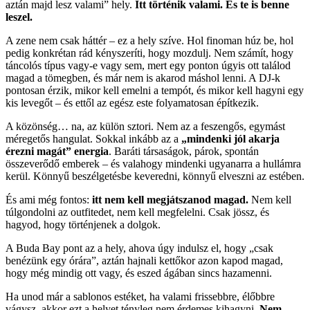
aztán majd lesz valami” hely.
Itt történik valami. És te is benne
leszel.
A zene nem csak háttér – ez a hely szíve. Hol finoman húz be, hol
pedig konkrétan rád kényszeríti, hogy mozdulj. Nem számít, hogy
táncolós típus vagy-e vagy sem, mert egy ponton úgyis ott találod
magad a tömegben, és már nem is akarod máshol lenni. A DJ-k
pontosan érzik, mikor kell emelni a tempót, és mikor kell hagyni egy
kis levegőt – és ettől az egész este folyamatosan építkezik.
A közönség… na, az külön sztori. Nem az a feszengős, egymást
méregetős hangulat. Sokkal inkább az a
„mindenki jól akarja
érezni magát” energia
. Baráti társaságok, párok, spontán
összeverődő emberek – és valahogy mindenki ugyanarra a hullámra
kerül. Könnyű beszélgetésbe keveredni, könnyű elveszni az estében.
És ami még fontos:
itt nem kell megjátszanod magad.
Nem kell
túlgondolni az outfitedet, nem kell megfelelni. Csak jössz, és
hagyod, hogy történjenek a dolgok.
A Buda Bay pont az a hely, ahova úgy indulsz el, hogy „csak
benézünk egy órára”, aztán hajnali kettőkor azon kapod magad,
hogy még mindig ott vagy, és eszed ágában sincs hazamenni.
Ha unod már a sablonos estéket, ha valami frissebbre, élőbbre
vágysz, akkor ezt a helyet tényleg nem érdemes kihagyni.
Nem