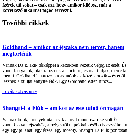
ígérek túl sokat – csak azt, hogy amikor kilépsz, már a
következő alkalmat fogod tervezni.
További cikkek
Goldhand – amikor az éjszaka nem tervez, hanem
megtörténik
Vannak DJ-k, akik térképpel a kezükben vezetik végig az estét. És
vannak olyanok, akik ránéznek a tánctérre, és már tudják, merre kell
menni. Goldhand határozottan az utóbbiak közé tartozik – és ettől
lesznek a bulijai ennyire élők. Egy Goldhand-esten nincs
Tovább olvasom »
Shangri-La Fiúk – amikor az este túlnő önmagán
Vannak bulik, amelyek után csak annyit mondasz: oké volt.És
vannak olyan éjszakák, amelyekről napokkal később is eszedbe jut
egy-egy pillanat, egy érzés, egy mosoly. Shangri-La Fiúk pontosan