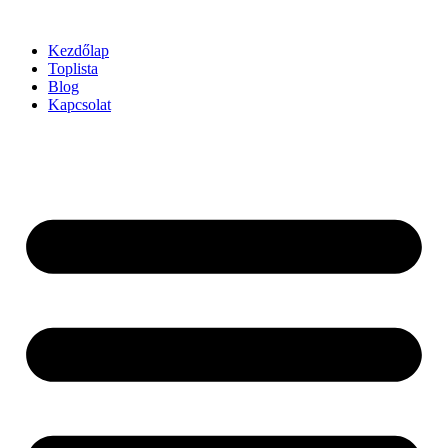
Ugrás
a
Kezdőlap
tartalomhoz
Toplista
Blog
Kapcsolat