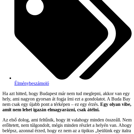
Élménybeszámoló
Ha azt hitted, hogy Budapest már nem tud meglepni, akkor van egy
hely, ami nagyon gyorsan át fogja írni ezt a gondolatot. A Buda Bay
nem csak egy újabb pont a térképen – ez egy érzés.
Egy olyan vibe,
amit nem lehet igazán elmagyarázni, csak átélni.
Az első dolog, ami feltűnik, hogy itt valahogy minden összeáll. Nem
erőltetett, nem túlgondolt, mégis minden részlet a helyén van. Ahogy
belépsz, azonnal érzed, hogy ez nem az a tipikus „beülünk egy italra