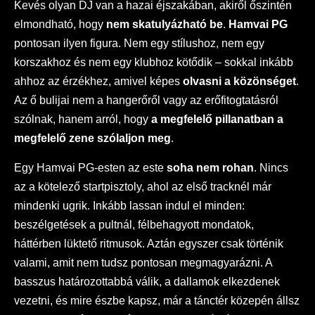
Kevés olyan DJ van a hazai éjszakában, akiről őszintén
elmondható, hogy
nem skatulyázható be
.
Hamvai PG
pontosan ilyen figura. Nem egy stílushoz, nem egy
korszakhoz és nem egy klubhoz kötődik – sokkal inkább
ahhoz az érzékhez, amivel képes
olvasni a közönséget
.
Az ő bulijai nem a hangerőről vagy az erőfitogtatásról
szólnak, hanem arról, hogy
a megfelelő pillanatban a
megfelelő zene szólaljon meg
.
Egy Hamvai PG-esten az este
soha nem rohan
. Nincs
az a kötelező startpisztoly, ahol az első tracknél már
mindenki ugrik. Inkább lassan indul el minden:
beszélgetések a pultnál, félbehagyott mondatok,
háttérben lüktető ritmusok. Aztán egyszer csak történik
valami, amit nem tudsz pontosan megmagyarázni. A
basszus határozottabbá válik, a dallamok elkezdenek
vezetni, és mire észbe kapsz, már a tánctér közepén állsz