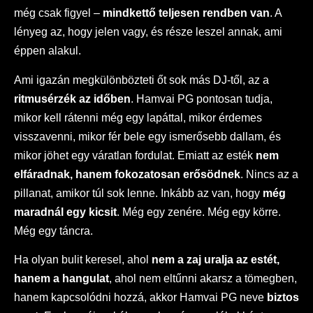
még csak figyel –
mindkettő teljesen rendben van
. A
lényeg az, hogy jelen vagy, és része leszel annak, ami
éppen alakul.
Ami igazán megkülönbözteti őt sok más DJ-től, az a
ritmusérzék az időben
. Hamvai PG pontosan tudja,
mikor kell rátenni még egy lapáttal, mikor érdemes
visszavenni, mikor fér bele egy ismerősebb dallam, és
mikor jöhet egy váratlan fordulat. Emiatt az esték
nem
elfáradnak, hanem fokozatosan erősödnek
. Nincs az a
pillanat, amikor túl sok lenne. Inkább az van, hogy
még
maradnál egy kicsit
. Még egy zenére. Még egy körre.
Még egy táncra.
Ha olyan bulit keresel, ahol
nem a zaj uralja az estét,
hanem a hangulat
, ahol nem eltűnni akarsz a tömegben,
hanem kapcsolódni hozzá, akkor Hamvai PG neve
biztos