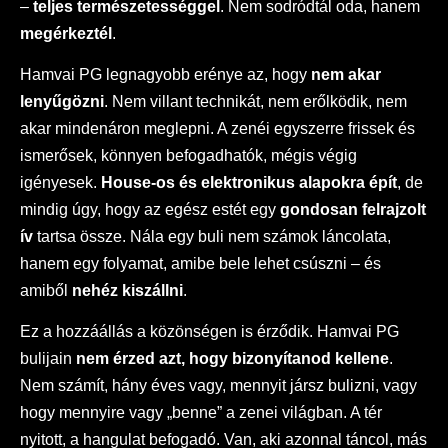
–
teljes természetességgel
. Nem sodródtál oda, hanem
megérkeztél
.
Hamvai PG legnagyobb erénye az, hogy
nem akar
lenyűgözni
. Nem villant technikát, nem erőlködik, nem
akar mindenáron meglepni. A zenéi egyszerre frissek és
ismerősek, könnyen befogadhatók, mégis végig
igényesek.
House-os és elektronikus alapokra épít
, de
mindig úgy, hogy az egész estét egy
gondosan felrajzolt
ív
tartsa össze. Nála egy buli nem számok láncolata,
hanem egy folyamat, amibe bele lehet csúszni – és
amiből
nehéz kiszállni
.
Ez a hozzáállás a közönségen is érződik. Hamvai PG
bulijain
nem érzed azt, hogy bizonyítanod kellene
.
Nem számít, hány éves vagy, mennyit jársz bulizni, vagy
hogy mennyire vagy „benne” a zenei világban. A tér
nyitott, a hangulat befogadó. Van, aki azonnal táncol, más