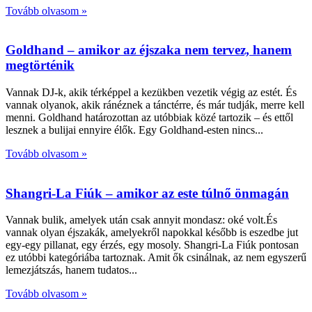
Tovább olvasom »
Goldhand – amikor az éjszaka nem tervez, hanem
megtörténik
Vannak DJ-k, akik térképpel a kezükben vezetik végig az estét. És
vannak olyanok, akik ránéznek a tánctérre, és már tudják, merre kell
menni. Goldhand határozottan az utóbbiak közé tartozik – és ettől
lesznek a bulijai ennyire élők. Egy Goldhand-esten nincs
Tovább olvasom »
Shangri-La Fiúk – amikor az este túlnő önmagán
Vannak bulik, amelyek után csak annyit mondasz: oké volt.És
vannak olyan éjszakák, amelyekről napokkal később is eszedbe jut
egy-egy pillanat, egy érzés, egy mosoly. Shangri-La Fiúk pontosan
ez utóbbi kategóriába tartoznak. Amit ők csinálnak, az nem egyszerű
lemezjátszás, hanem tudatos
Tovább olvasom »