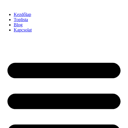
Ugrás
a
Kezdőlap
tartalomhoz
Toplista
Blog
Kapcsolat