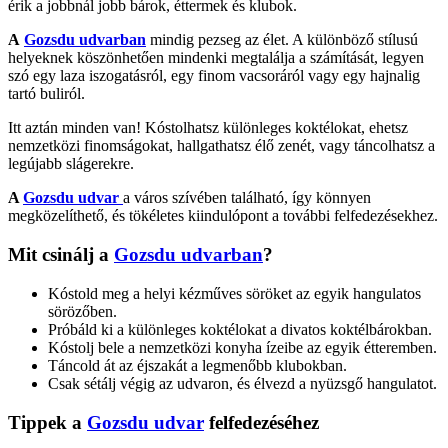
érik a jobbnál jobb bárok, éttermek és klubok.
A
Gozsdu udvarban
mindig pezseg az élet. A különböző stílusú
helyeknek köszönhetően mindenki megtalálja a számítását, legyen
szó egy laza iszogatásról, egy finom vacsoráról vagy egy hajnalig
tartó buliról.
Itt aztán minden van! Kóstolhatsz különleges koktélokat, ehetsz
nemzetközi finomságokat, hallgathatsz élő zenét, vagy táncolhatsz a
legújabb slágerekre.
A
Gozsdu udvar
a város szívében található, így könnyen
megközelíthető, és tökéletes kiindulópont a további felfedezésekhez.
Mit csinálj a
Gozsdu udvarban
?
Kóstold meg a helyi kézműves söröket az egyik hangulatos
sörözőben.
Próbáld ki a különleges koktélokat a divatos koktélbárokban.
Kóstolj bele a nemzetközi konyha ízeibe az egyik étteremben.
Táncold át az éjszakát a legmenőbb klubokban.
Csak sétálj végig az udvaron, és élvezd a nyüzsgő hangulatot.
Tippek a
Gozsdu udvar
felfedezéséhez