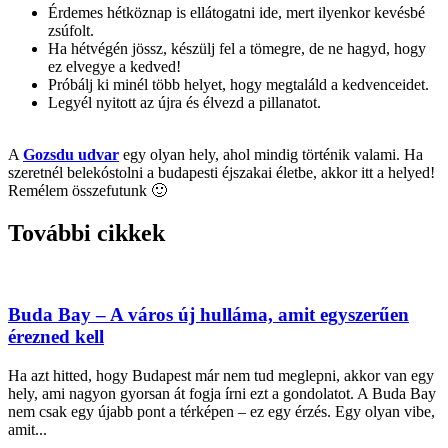
Érdemes hétköznap is ellátogatni ide, mert ilyenkor kevésbé
zsúfolt.
Ha hétvégén jössz, készülj fel a tömegre, de ne hagyd, hogy
ez elvegye a kedved!
Próbálj ki minél több helyet, hogy megtaláld a kedvenceidet.
Legyél nyitott az újra és élvezd a pillanatot.
A
Gozsdu udvar
egy olyan hely, ahol mindig történik valami. Ha
szeretnél belekóstolni a budapesti éjszakai életbe, akkor itt a helyed!
Remélem összefutunk 🙂
További cikkek
Buda Bay – A város új hulláma, amit egyszerűen
érezned kell
Ha azt hitted, hogy Budapest már nem tud meglepni, akkor van egy
hely, ami nagyon gyorsan át fogja írni ezt a gondolatot. A Buda Bay
nem csak egy újabb pont a térképen – ez egy érzés. Egy olyan vibe,
amit