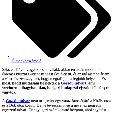
Élménybeszámoló
Szia, én Dávid vagyok, és ha valaki, akkor én aztán tudom, hol
érdemes bulizni Budapesten! Öt éve élek itt, és ez idő alatt bejártam
a város összes szegletét, hogy megtaláljam a legjobb helyeket.
És
most, hadd mutassam be nektek a
Gozsdu udvart
, ami
szerintem kihagyhatatlan, ha igazi budapesti éjszakai élményre
vágytok.
A
Gozsdu udvar
nem más, mint egy varázslatos átjáró a Király utca
és a Dob utca között. De ne tévesszen meg a neve, ez nem egy
egyszerű udvar! Ez egy igazi szórakoztató központ, ahol egymást