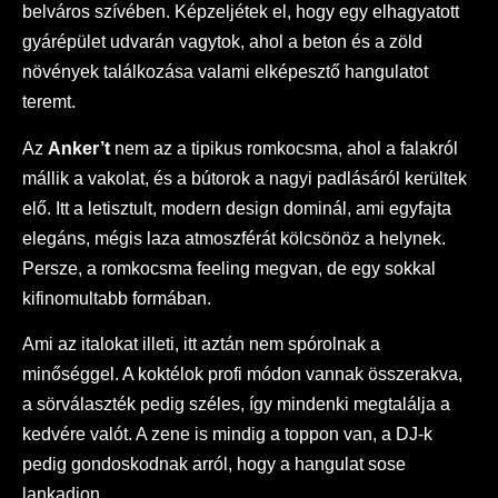
belváros szívében. Képzeljétek el, hogy egy elhagyatott
gyárépület udvarán vagytok, ahol a beton és a zöld
növények találkozása valami elképesztő hangulatot
teremt.
Az
Anker’t
nem az a tipikus romkocsma, ahol a falakról
mállik a vakolat, és a bútorok a nagyi padlásáról kerültek
elő. Itt a letisztult, modern design dominál, ami egyfajta
elegáns, mégis laza atmoszférát kölcsönöz a helynek.
Persze, a romkocsma feeling megvan, de egy sokkal
kifinomultabb formában.
Ami az italokat illeti, itt aztán nem spórolnak a
minőséggel. A koktélok profi módon vannak összerakva,
a sörválaszték pedig széles, így mindenki megtalálja a
kedvére valót. A zene is mindig a toppon van, a DJ-k
pedig gondoskodnak arról, hogy a hangulat sose
lankadjon.