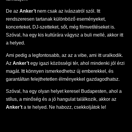
De az
Anker’t
nem csak az ivászatról szól. Itt
rendszeresen tartanak különböző eseményeket,
koncerteket, DJ-szetteket, sőt, még filmvetítéseket is.
Szóval, ha egy kis kultúrára vágysz a buli mellé, akkor itt
a helyed.
Ami pedig a legfontosabb, az az a vibe, ami itt uralkodik.
Az
Anker’t
egy igazi közösségi tér, ahol mindenki jól érzi
magát. Itt könnyen ismerkedhetsz új emberekkel, és
garantáltan felejthetetlen élményekkel gazdagodhatsz.
Szóval, ha egy olyan helyet keresel Budapesten, ahol a
stílus, a minőség és a jó hangulat találkozik, akkor az
Anker’t
a te helyed. Ne habozz, csekkoljátok le!