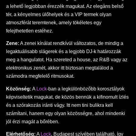
a lehető legjobban érezzék magukat. Az elegáns belső
tér, a kényelmes ülőhelyek és a VIP termek olyan
atmoszférát teremtenek, amely tökéletes egy
felejthetetlen estéhez.
Zene:
A zenei kínálat rendkívül változatos, de mindig a
legaktuálisabb slágerek és a legjobb DJ-k határozzák
meg a hangulatot. Ha szereted a house, az R&B vagy az
elektronikus zenét, akkor itt biztosan megtalálod a
számodra megfelelő ritmusokat.
Közönség:
A
Lock
-ban a legkülönbözőbb korosztályok
képviseltetik magukat, de közös bennük a kifinomult ízlés
és a szórakozás iránti vágy. Itt nem tini bulikra kell
számítani, hanem egy olyan közösségre, ahol mindenki
jól érzi magát a bőrében.
Elérhetőség:
A
Lock
, Budapest szívében található, így