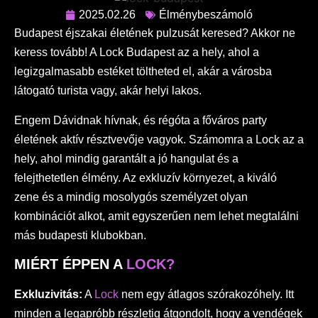
2025.02.26
Élménybeszámoló
Budapest éjszakai életének pulzusát keresed? Akkor ne
keress tovább! A Lock Budapest az a hely, ahol a
legizgalmasabb estéket töltheted el, akár a városba
látogató turista vagy, akár helyi lakos.
Engem Dávidnak hívnak, és régóta a főváros party
életének aktív résztvevője vagyok. Számomra a Lock az a
hely, ahol mindig garantált a jó hangulat és a
felejthetetlen élmény. Az exkluzív környezet, a kiváló
zene és a mindig mosolygós személyzet olyan
kombinációt alkot, amit egyszerűen nem lehet megtalálni
más budapesti klubokban.
MIÉRT ÉPPEN A
LOCK?
Exkluzivitás:
A
Lock
nem egy átlagos szórakozóhely. Itt
minden a legapróbb részletig átgondolt, hogy a vendégek