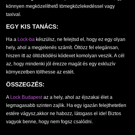
könnyen megközelíthető tömegközlekedéssel vagy
taxival.
EGY KIS TANÁCS:
Ha a
Lock-ba
készülsz, ne felejtsd el, hogy ez egy olyan
hely, ahol a megjelenés számít. Öltözz fel elegánsan,
hiszen itt az öltözködési kódexet komolyan veszik. A cél
az, hogy mindenki jól érezze magát és egy exkluzív
környezetben tölthesse az estét.
ÖSSZEGZÉS:
A
Lock Budapest
az a hely, ahol az éjszakai élet a
legmagasabb szinten zajlik. Ha egy igazán felejthetetlen
estére vágysz,akkor ne habozz, látogass el ide! Biztos
vagyok benne, hogy nem fogsz csalódni.