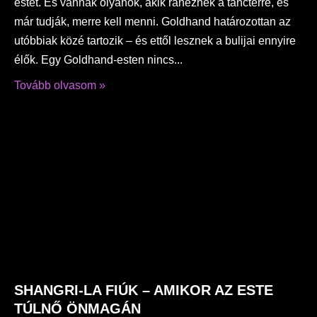
estét. És vannak olyanok, akik ránéznek a tánctérre, és
már tudják, merre kell menni. Goldhand határozottan az
utóbbiak közé tartozik – és ettől lesznek a bulijai ennyire
élők. Egy Goldhand-esten nincs
Tovább olvasom »
SHANGRI-LA FIÚK – AMIKOR AZ ESTE
TÚLNŐ ÖNMAGÁN