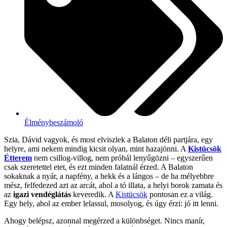
Élménybeszámoló
Szia, Dávid vagyok, és most elviszlek a Balaton déli partjára, egy
helyre, ami nekem mindig kicsit olyan, mint hazajönni. A
Kistücsök
Étterem
nem csillog-villog, nem próbál lenyűgözni – egyszerűen
csak szeretettel etet, és ezt minden falatnál érzed. A Balaton
sokaknak a nyár, a napfény, a hekk és a lángos – de ha mélyebbre
mész, felfedezed azt az arcát, ahol a tó illata, a helyi borok zamata és
az
igazi vendéglátás
keveredik. A
Kistücsök
pontosan ez a világ.
Egy hely, ahol az ember lelassul, mosolyog, és úgy érzi: jó itt lenni.
Ahogy belépsz, azonnal megérzed a különbséget. Nincs manír,