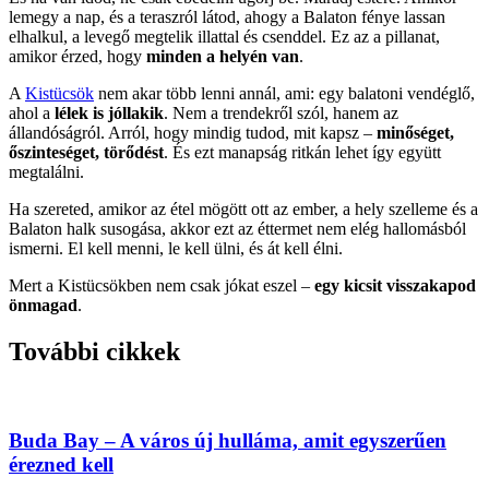
lemegy a nap, és a teraszról látod, ahogy a Balaton fénye lassan
elhalkul, a levegő megtelik illattal és csenddel. Ez az a pillanat,
amikor érzed, hogy
minden a helyén van
.
A
Kistücsök
nem akar több lenni annál, ami: egy balatoni vendéglő,
ahol a
lélek is jóllakik
. Nem a trendekről szól, hanem az
állandóságról. Arról, hogy mindig tudod, mit kapsz –
minőséget,
őszinteséget, törődést
. És ezt manapság ritkán lehet így együtt
megtalálni.
Ha szereted, amikor az étel mögött ott az ember, a hely szelleme és a
Balaton halk susogása, akkor ezt az éttermet nem elég hallomásból
ismerni. El kell menni, le kell ülni, és át kell élni.
Mert a Kistücsökben nem csak jókat eszel –
egy kicsit visszakapod
önmagad
.
További cikkek
Buda Bay – A város új hulláma, amit egyszerűen
érezned kell