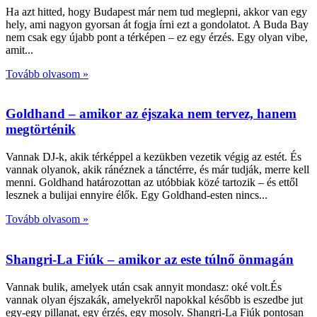
Ha azt hitted, hogy Budapest már nem tud meglepni, akkor van egy
hely, ami nagyon gyorsan át fogja írni ezt a gondolatot. A Buda Bay
nem csak egy újabb pont a térképen – ez egy érzés. Egy olyan vibe,
amit
Tovább olvasom »
Goldhand – amikor az éjszaka nem tervez, hanem
megtörténik
Vannak DJ-k, akik térképpel a kezükben vezetik végig az estét. És
vannak olyanok, akik ránéznek a tánctérre, és már tudják, merre kell
menni. Goldhand határozottan az utóbbiak közé tartozik – és ettől
lesznek a bulijai ennyire élők. Egy Goldhand-esten nincs
Tovább olvasom »
Shangri-La Fiúk – amikor az este túlnő önmagán
Vannak bulik, amelyek után csak annyit mondasz: oké volt.És
vannak olyan éjszakák, amelyekről napokkal később is eszedbe jut
egy-egy pillanat, egy érzés, egy mosoly. Shangri-La Fiúk pontosan