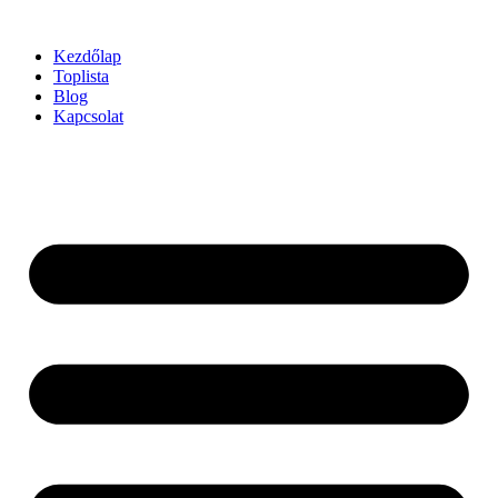
Ugrás
a
Kezdőlap
tartalomhoz
Toplista
Blog
Kapcsolat