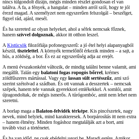
nincs túlgondolt dizájn, mégis minden részlet gondosan el van
találva. A fa, a fények, a hangulat – minden arról szól, hogy te jól
érezd magad. A személyzet nem egyszerűen felszolgál – beszélget,
figyel rád, ajánl, mesél.
És ha szereted az olyan helyeket, ahol a séfek nemcsak főznek,
hanem
szívvel dolgoznak
, akkor itt otthon leszel.
A
Kistücsök
filozófiája pofonegyszerű: a jó étel helyi alapanyagból
készül,
tisztelettel
. A környék termelőitől érkezik minden – a sajt, a
hús, a zöldség, a bor. És ez az egyszerűség adja az erejét.
A menü évszakonként változik, de mindig találni benne valamit, ami
megállít. Talán egy
balatoni fogas ropogós bőrrel
, krémes
zöldfűszeres mártással. Vagy egy
lassan sült sertésszűz
, ami szó
szerint szétolvad a szádban. És ott vannak a desszertek – nemcsak
szépek, hanem tele vannak gyerekkori emlékekkel. A somlói, amit
újragondoltak, de mégis ismerős. A túrógombóc, amit nem lehet nem
szeretni.
A borlap maga a
Balaton-felvidék térképe
. Kis pincészetek, nagy
nevek, mind helyiek, mind karakteresek. A borpárosítás itt nem extra
– hanem élmény. Minden fogáshoz megtalálják azt a bort, ami
tovább viszi a történetet.
És ha van időd, ne csak ebédelni ugorj be. Maradj estére. Amikor